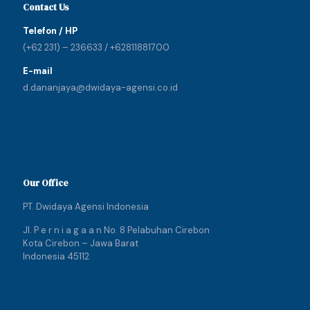
Contact Us
Telefon / HP
(+62 231) – 236633 / +62811881700
E-mail
d.dananjaya@dwidaya-agensi.co.id
Our Office
PT. Dwidaya Agensi Indonesia
Jl. P e r n i a g a a n No. 8 Pelabuhan Cirebon
Kota Cirebon – Jawa Barat
Indonesia 45112