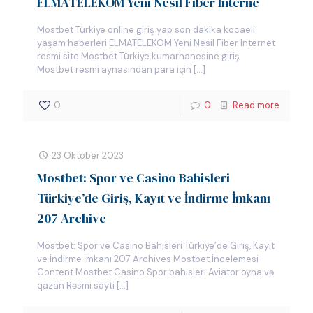
ELMATELEKOM Yeni Nesil Fiber Interne
Mostbet Türkiye online giriş yap son dakika kocaeli
yaşam haberleri ELMATELEKOM Yeni Nesil Fiber Internet
resmi site Mostbet Türkiye kumarhanesine giriş
Mostbet resmi aynasından para için
[…]
0
0
Read more
23 Oktober 2023
Mostbet: Spor ve Casino Bahisleri
Türkiye’de Giriş, Kayıt ve İndirme İmkanı
207 Archive
Mostbet: Spor ve Casino Bahisleri Türkiye’de Giriş, Kayıt
ve İndirme İmkanı 207 Archives Mostbet İncelemesi
Content Mostbet Casino Spor bahisleri Aviator oyna və
qazan Rəsmi sayti
[…]