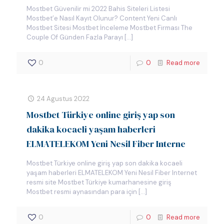
Mostbet Güvenilir mi 2022 Bahis Siteleri Listesi
Mostbet’e Nasıl Kayıt Olunur? Content Yeni Canlı
Mostbet Sitesi Mostbet İnceleme Mostbet Firması The
Couple Of Günden Fazla Parayı
[…]
0
0
Read more
24 Agustus 2022
Mostbet Türkiye online giriş yap son
dakika kocaeli yaşam haberleri
ELMATELEKOM Yeni Nesil Fiber Interne
Mostbet Türkiye online giriş yap son dakika kocaeli
yaşam haberleri ELMATELEKOM Yeni Nesil Fiber Internet
resmi site Mostbet Türkiye kumarhanesine giriş
Mostbet resmi aynasından para için
[…]
0
0
Read more