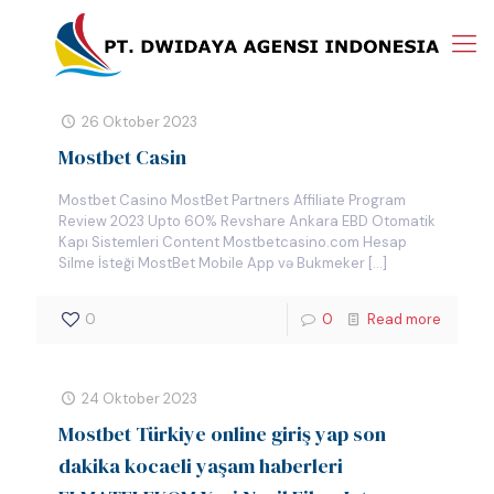
26 Oktober 2023
Mostbet Casin
Mostbet Casino MostBet Partners Affiliate Program
Review 2023 Upto 60% Revshare Ankara EBD Otomatik
Kapı Sistemleri Content Mostbetcasino.com Hesap
Silme İsteği MostBet Mobile App və Bukmeker
[…]
0
0
Read more
24 Oktober 2023
Mostbet Türkiye online giriş yap son
dakika kocaeli yaşam haberleri