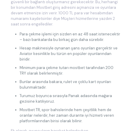
güvenli bir bağlantı oluşturmanız gerekecektir. Bu, herhangi
bir konumdan Mostbet giriş adresini açmanıza ve oyunlara
devam etmenize izin verir. 1000 TL para var hesabımdan
numaramı kaydetsinler diye Müşteri hizmetlerine yazdım 2
saat sonra engellediler.
Para çekme işlemi için sizden en az 48 saat istenecektir
– bazı bankalarda bu birkaç gün daha sürebilir.
Hesap makinesiyle oynanan şans oyunları gerçektir ve
Aviator kesinlikle bu türün en popüler oyunlarından
biridir.
Minimum para çekme tutarı mostbet tarafından 200
TRY olarak belirlenmiştir.
Bunlar arasında bakara, rulet ve çoklu kart oyunları
bulunmaktadır.
Turumuz boyunca sırasıyla Panak adasında mağara
gezisine katılıyoruz.
Mostbet TR, spor bahislerinde hem çeşitlilik hem de
oranlar nelerdir, her zaman durante iyi hizmeti veren
platformlarından birisi olarak bilinir.
Ek olarak, oyuncuların hareket halindeyken