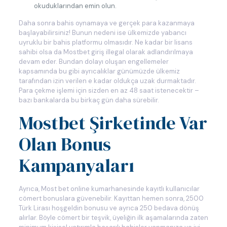
okuduklarından emin olun.
Daha sonra bahis oynamaya ve gerçek para kazanmaya
başlayabilirsiniz! Bunun nedeni ise ülkemizde yabancı
uyruklu bir bahis platformu olmasıdır. Ne kadar bir lisans
sahibi olsa da Mostbet giriş illegal olarak adlandırılmaya
devam eder. Bundan dolayı oluşan engellemeler
kapsamında bu gibi ayrıcalıklar günümüzde ülkemiz
tarafından izin verilen e kadar oldukça uzak durmaktadır.
Para çekme işlemi için sizden en az 48 saat istenecektir –
bazı bankalarda bu birkaç gün daha sürebilir.
Mostbet Şirketinde Var
Olan Bonus
Kampanyaları
Ayrıca, Most bet online kumarhanesinde kayıtlı kullanıcılar
cömert bonuslara güvenebilir. Kayıttan hemen sonra, 2500
Türk Lirası hoşgeldin bonusu ve ayrıca 250 bedava dönüş
alırlar. Böyle cömert bir teşvik, üyeliğin ilk aşamalarında zaten