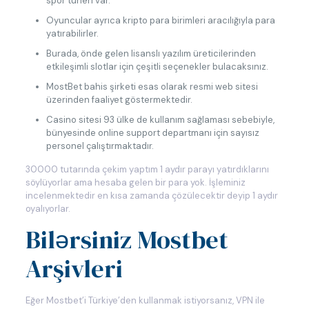
spor türleri var.
Oyuncular ayrıca kripto para birimleri aracılığıyla para
yatırabilirler.
Burada, önde gelen lisanslı yazılım üreticilerinden
etkileşimli slotlar için çeşitli seçenekler bulacaksınız.
MostBet bahis şirketi esas olarak resmi web sitesi
üzerinden faaliyet göstermektedir.
Casino sitesi 93 ülke de kullanım sağlaması sebebiyle,
bünyesinde online support departmanı için sayısız
personel çalıştırmaktadır.
30000 tutarında çekim yaptım 1 aydır parayı yatırdıklarını
söylüyorlar ama hesaba gelen bir para yok. İşleminiz
incelenmektedir en kısa zamanda çözülecektir deyip 1 aydır
oyalıyorlar.
Bilərsiniz Mostbet
Arşivleri
Eğer Mostbet’i Türkiye’den kullanmak istiyorsanız, VPN ile