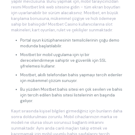
yapılır mevzusuna. Bunu yapmak için, mobil tarayıcınızdan
resmi Mostbet link web sitesine gidin – tüm ekran boyutları
için uyarlanabilir bir sürüm alacaksınız. Mostbet, en büyük
karşılama bonusuna, mükemmel çizgiye ve hızlı ödemeye
sahip bir bahisçidir! Mostbet Casino kullanıcılarına slot
makineleri, kart oyunları, rulet ve çekilişler sunmaktadır.
Portal oyun kütüphanesinin temsilcilerinin çoğu demo
modunda başlatılabilir.
Mostbet bir mobil uygulama için iyi bir
derecelendirmeye sahiptir ve güvenlik için SSL
şifrelemesi kullanır.
Mostbet, akıllı telefondan bahis yapmayı tercih edenler
için mükemmel çözüm sunuyor.
Bu yüzden Mostbet bahis sitesi en çok sevilen ve bahis
için tercih edilen bahis sitesi listelerinin en başında
geliyor.
Kayıt sırasında kişisel bilgileri girmediğiniz için bunların daha
sonra doldurulması zorunlu. Mobil cihazlarınızın marka ve
modeli ne olursa olsun sorunsuz bağlantı imkanını
sunmaktadır. Aynı anda canlı maçları takip etmek ve
kaçırmamak için mobil uyumlu bahis sayfalarını tercih