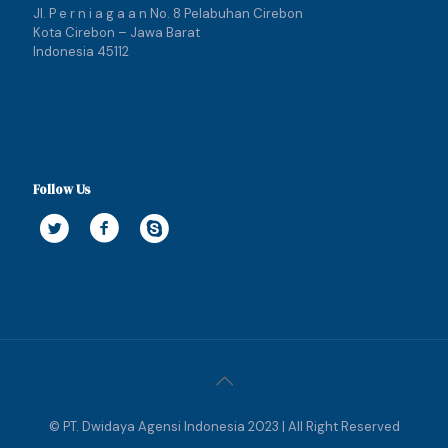
Jl. P e r n i a g a a n No. 8 Pelabuhan Cirebon
Kota Cirebon – Jawa Barat
Indonesia 45112
Follow Us
© PT. Dwidaya Agensi Indonesia 2023 | All Right Reserved