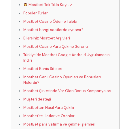
Mostbet Tek Tıkla Kayıt ✓
Popüler Turlar
Mostbet Casino Ödeme Talebi
Mostbet hangi saatlerde oynanır?
Bilərsiniz Mostbet Arşivleri
Mostbet Casino Para Çekme Sorunu
Türkiye’de Mostbet Google Android Uygulamasını
Indiri
Mostbet Bahis Siteleri
Mostbet Canlı Casino Oyunları ve Bonusları
Nelerdir?
Mostbet Şirketinde Var Olan Bonus Kampanyaları
Müşteri desteği
Mostbetten Nasıl Para Çekilir
Mostbet’te Hatlar ve Oranlar
MostBet para yatırma ve çekme işlemleri