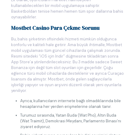
kullanabilecekleri bir mobil uygulamaya sahiptir.
Basketboldan tenise hemen hemen tüm spor dallarına bahis
oynayabilirler.
Mostbet Casino Para Çekme Sorunu
Bu, bahis şirketinin ofisindeki hizmeti mümkün olduğunca
konforlu ve kaliteli hale getirir. Ama büyük ihtimalle, Mostbet
mobil uygulaması tüm güncel cihazlarda çalışmak zorunda.
Resmi sitedeki “iOS için İndir” düğmesine tıkladıktan sonra
App Store’a yönlendirileceksiniz. Bu 3 madde sadece Sweet
Bonanza için değil tüm slot oyunları için geçerlidir. Çoğu
eğlence türü mobil cihazlarda desteklenir ve ayrıca Curaçao
lisansını da almıştır. Mostbet, önde gelen sağlayıcılarla
işbirliği yapıyor ve oyun arşivini düzenli olarak yeni oyunlarla
yeniliyor.
Ayrıca, kullanıcıların internete bağlı olmadıklarında bile
hesaplarına her yerden erişmelerine olanak tanır.
Turumuz sırasında, Yatan Buda (Wat Pho), Altın Buda
(Wat Traimit), Demokrasi Meydanı, Parlamento Binası’nı
ziyaret ediyoruz.