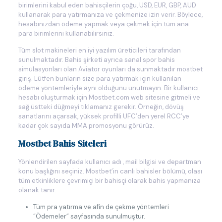
birimlerini kabul eden bahisçilerin çoğu, USD, EUR, GBP, AUD
kullanarak para yatırmanıza ve çekmenize izin verir. Böylece,
hesabınızdan ödeme yapmak veya çekmek için tüm ana
para birimlerini kullanabilirsiniz.
Tüm slot makineleri en iyi yazılım üreticileri tarafından
sunulmaktadır. Bahis şirketi ayrıca sanal spor bahis
simülasyonları olan Aviator oyunları da sunmaktadır mostbet
giriş. Lütfen bunların size para yatırmak için kullanılan
ödeme yöntemleriyle aynı olduğunu unutmayın. Bir kullanıcı
hesabı oluşturmak için Mostbet.com web sitesine gitmeli ve
sağ üstteki düğmeyi tıklamanız gerekir. Örneğin, dövüş
sanatlarını açarsak, yüksek profilli UFC’den yerel RCC’ye
kadar çok sayıda MMA promosyonu görürüz.
Mostbet Bahis Siteleri
Yönlendirilen sayfada kullanıcı adı , mail bilgisi ve departman
konu başlığını seçiniz. Mostbet’in canlı bahisler bölümü, olası
tüm etkinliklere çevrimiçi bir bahisçi olarak bahis yapmanıza
olanak tanır.
Tüm pra yatırma ve afin de çekme yöntemleri
“Ödemeler” sayfasında sunulmuştur.