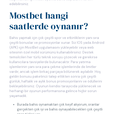
edebilirsiniz.
Mostbet hangi
saatlerde oynanır?
Bahis yapmak için çok çeşitli spor ve etkinliklerin yanı sıra
çeşitli bonuslar ve promosyonlar sunar. Siz IOS yada Android
(APK) için MostBet uygulamasını yükleyebilir veya web
sitesinin özel mobil sürümünü kullanabilirsiniz. Destek
temsilcileri her türlü teknik soruyu çözecek ve gerekirse
kullanıcılara tavsiyelerde bulunacaktır. Para yatırma
işlemlerinin yanı sıra para çekme işlemlerinde de limitler
vardır, ancak işlem birkaç parçaya bölünerek aşılabilir. Hoş
geldin bonusu paketinizi talep ettikten sonra çok çeşitli
günlük, haftalık ve aylık bonus promosyonlarını ve ödüllerini
bekleyebilirsiniz. Oyunun kendisi tarayıcıda yüklenecek ve
herhangi bir oyunun performansına gelince hiçbir sorun
yaşamadık.
Burada bahis oynamaktan çok keyif alıyorum, oranlar
gerçekten çok iyi ve bahis oynayabilecekleri çok çeşitli