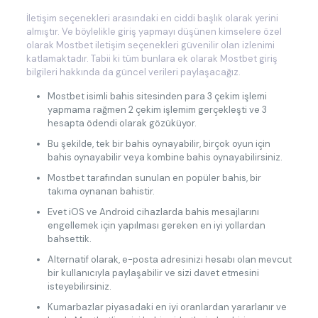
İletişim seçenekleri arasındaki en ciddi başlık olarak yerini
almıştır. Ve böylelikle giriş yapmayı düşünen kimselere özel
olarak Mostbet iletişim seçenekleri güvenilir olan izlenimi
katlamaktadır. Tabii ki tüm bunlara ek olarak Mostbet giriş
bilgileri hakkında da güncel verileri paylaşacağız.
Mostbet isimli bahis sitesinden para 3 çekim işlemi
yapmama rağmen 2 çekim işlemim gerçekleşti ve 3
hesapta ödendi olarak gözüküyor.
Bu şekilde, tek bir bahis oynayabilir, birçok oyun için
bahis oynayabilir veya kombine bahis oynayabilirsiniz.
Mostbet tarafından sunulan en popüler bahis, bir
takıma oynanan bahistir.
Evet iOS ve Android cihazlarda bahis mesajlarını
engellemek için yapılması gereken en iyi yollardan
bahsettik.
Alternatif olarak, e-posta adresinizi hesabı olan mevcut
bir kullanıcıyla paylaşabilir ve sizi davet etmesini
isteyebilirsiniz.
Kumarbazlar piyasadaki en iyi oranlardan yararlanır ve