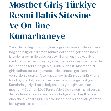
Mostbet Giriş Türkiye
Resmi Bahis Sitesine
Ve On-line
Kumarhaneye
Yukarda da değinmiş olduğumuz gibi firmaya ait olan en yeni
bağlantı bilgileri edinmek tahmin edilenden çok daha basit
işlemler aracılığı ile vuku buluyor. Bunun dışında özellikle
canlı bahis ve casino oynayanlar için hızlı aksiyon almanın da
ne kadar değerli bir olgu olduğunu biliyoruz. Mostbet hızlı
giriş safhası da bu aşamada kaile alınması gereken
verilerden oluşuyor. Otelimizden ayılıp dünyaca ünlü Phang
Nga koyuna doğru sürat tekneleri ile yolculuğa başlıyoruz.
Kanolarla geziye katılıp bölgenin tek yerleşim yeri olan
meşhur Müslüman köyü Panyee’de öğle yemeğimizi alıyoruz.
James Bond adası ve son olarak bölgenin en keyifli adası
olan Naka Adası ağırlıklı olarak insanların su sporları yapmak
için uğradıkları bir adadır.