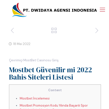
18 Mei 2022
Çevrimiçi MostBet Casinosu Giriş
Mostbet Güvenilir mi 2022
Bahis Siteleri Listesi
Content
Mostbet İncelemesi
Mostbet Promosyon Kodu Yılında Başarılı Spor