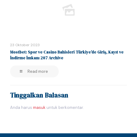
23 Oktober 2023
Mostbet: Spor ve Casino Bahisleri Türkiye’de Giriş, Kayıt ve
İndirme İmkanı 207 Archive
Read more
Tinggalkan Balasan
Anda harus
masuk
untuk berkomentar.