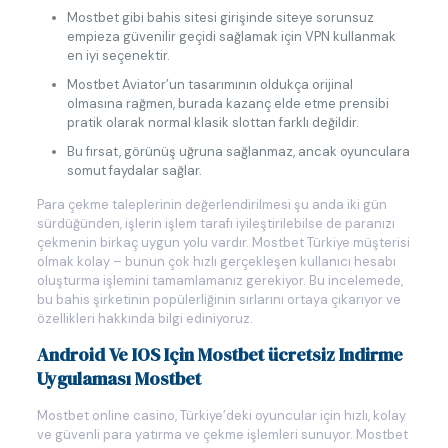
Mostbet gibi bahis sitesi girişinde siteye sorunsuz
empieza güvenilir geçidi sağlamak için VPN kullanmak
en iyi seçenektir.
Mostbet Aviator’un tasarımının oldukça orijinal
olmasına rağmen, burada kazanç elde etme prensibi
pratik olarak normal klasik slottan farklı değildir.
Bu fırsat, görünüş uğruna sağlanmaz, ancak oyunculara
somut faydalar sağlar.
Para çekme taleplerinin değerlendirilmesi şu anda iki gün
sürdüğünden, işlerin işlem tarafı iyileştirilebilse de paranızı
çekmenin birkaç uygun yolu vardır. Mostbet Türkiye müşterisi
olmak kolay – bunun çok hızlı gerçekleşen kullanıcı hesabı
oluşturma işlemini tamamlamanız gerekiyor. Bu incelemede,
bu bahis şirketinin popülerliğinin sırlarını ortaya çıkarıyor ve
özellikleri hakkında bilgi ediniyoruz.
Android Ve IOS Için Mostbet ücretsiz Indirme
Uygulaması Mostbet
Mostbet online casino, Türkiye’deki oyuncular için hızlı, kolay
ve güvenli para yatırma ve çekme işlemleri sunuyor. Mostbet