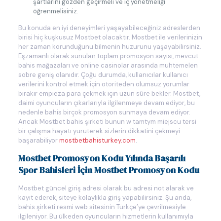
şartlarını gözden geçirmeli ve iç yönetmeliği
öğrenmelisiniz.
Bu konuda en iyi deneyimleri yaşayabileceğiniz adreslerden
birisi hiç kuşkusuz Mostbet olacaktır. Mostbet ile verilerinizin
her zaman korunduğunu bilmenin huzurunu yaşayabilirsiniz.
Eşzamanlı olarak sunulan toplam promosyon sayısı, mevcut
bahis mağazaları ve online casinolar arasında muhtemelen
sobre geniş olanıdır. Çoğu durumda, kullanıcılar kullanıcı
verilerini kontrol etmek için otoriteden olumsuz yorumlar
bırakır empieza para çekmek için uzun süre bekler. Mostbet,
daimi oyuncuların çıkarlarıyla ilgilenmeye devam ediyor, bu
nedenle bahis birçok promosyon sunmaya devam ediyor.
Ancak Mostbet bahis şirketi bunun w tamtym miejscu tersi
bir çalışma hayatı yürüterek sizlerin dikkatini çekmeyi
başarabiliyor
mostbetbahisturkey.com
.
Mostbet Promosyon Kodu Yılında Başarılı
Spor Bahisleri İçin Mostbet Promosyon Kodu
Mostbet güncel giriş adresi olarak bu adresi not alarak ve
kayıt ederek, siteye kolaylıkla giriş yapabilirsiniz. Şu anda,
bahis şirketi resmi web sitesinin Türkçe’ye çevrilmesiyle
ilgileniyor. Bu ülkeden oyuncuların hizmetlerin kullanımıyla