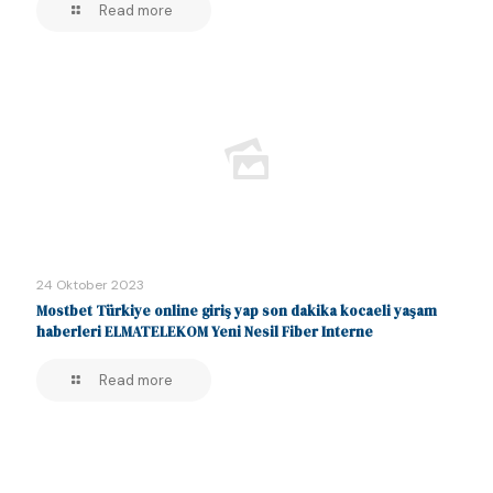
Read more
24 Oktober 2023
Mostbet Türkiye online giriş yap son dakika kocaeli yaşam
haberleri ELMATELEKOM Yeni Nesil Fiber Interne
Read more