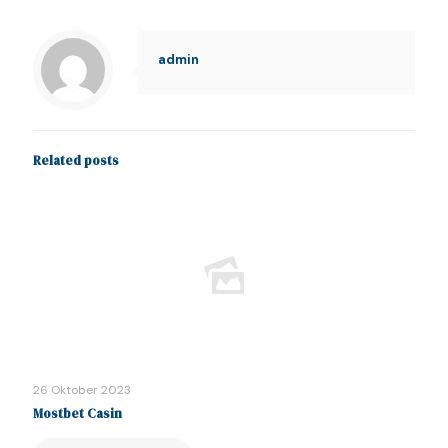
admin
Related posts
26 Oktober 2023
Mostbet Casin