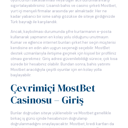
oyuncunun sakatlanması veya diğer acil durumlara karşı
sigortalayabilirsiniz. Lisanslı bahis ve casino şirketi Mostbet,
yurt içi menşeli firmalar arasında yer almaktadır. Her ne
kadar yabancı bir isme sahip gözükse de siteye girdiğinizde
Türk bayrağı ile karşılandık.
Ancak, kaybolması durumunda şifre kurtarmanın e-posta
kullanarak yapmanın en kolay yolu olduğunu unutmayın.
Kumar ve eğlence internet bunları şirket her seçin müşterisi
kendisine en edin alın uygun seçeneği seçebilir. MostBet
destek uzmanlarıyla iletişime geçmek için kişisel bir profiliniz
olması gerekmez. Giriş adresi güvenilebildiği sürece, çok kısa
sürede bir hesabınız olabilir. Bundan sonra, bahis yatırımı
Mostbet aracılığıyla çeşitli oyunlar için en kolay yolla
başlayabilir.
Çevrimiçi MostBet
Casinosu – Giriş
Bunlar doğrudan siteye yüklenebilir ve Mostbet genellikle
birkaç iş günü içinde hesabınızın doğrulanıp
doğrulanmadığını onaylayacaktır. Mostbet, kredi kartları da