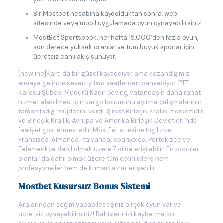
Bir Mostbet hesabına kaydolduktan sonra, web
sitesinde veya mobil uygulamada oyun oynayabilirsiniz.
MostBet Sportsbook, her hafta 15.000’den fazla oyun,
son derece yüksek oranlar ve tüm büyük sporlar için
ücretsiz canlı akış sunuyor.
[newline]Kartı da bir güzel kaydediyor ama kazandığımızı
almaya gelince seventy two saatlerden bahsediyor. PTT
Karasu Şubesi Müdürü Kadir Sevinç, vatandaşın daha rahat
hizmet alabilmesi için kargo bölümünü ayırma çalışmalarının
tamamladığı müjdesini verdi. Şirket Birleşik Krallık merkezlidir
ve Birleşik Krallık, Avrupa ve Amerika Birleşik Devletleri’nde
faaliyet göstermektedir. MostBet sitesine İngilizce,
Fransızca, Almanca, İtalyanca, İspanyolca, Portekizce ve
Felemenkçe dahil olmak üzere 7 dilde erişilebilir. En popüler
olanlar da dahil olmak üzere tüm etkinliklere hem
profesyoneller hem de kumarbazlar erişebilir.
Mostbet Kusursuz Bonus Sistemi
Aralarından seçim yapabileceğiniz birçok oyun var ve
ücretsiz oynayabilirsiniz! Bahislerinizi kaybetme, bir