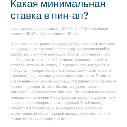
Какая минимальная
ставка в пин-ап?
Какая минимальная ставка в БК «Пин Ап»? Минимальная
ставка в БК «Пин Ап» составляет 10 руб.
Это позволило игровому ресурсу за короткие сроки выбиться
на лидирующие строчки в сфере азартных развлечений и
заработать отличную репутацию. После пополнения счета
необходимо открыть любой из представленных на сайте
слотов и установить ставку. В случае выигрыша (условия
победы для каждого игрового аппарата можно найти на его
странице) средства поступят на баланс аккаунта. Развитие
современных онлайн казино предусматривает использование
разных подходов, которые бы могли удовлетворить
максимальное количество геймеров. Это прекрасно понимает
менеджмент компании Pin Up, который постоянно держит руку
на пульсе всех современных тенденций. Такой подход
относится, в том числе, и к мобильной версии, которая
значительно облегчает игровой процесс многомиллионной
армии поклонников азартных игр.