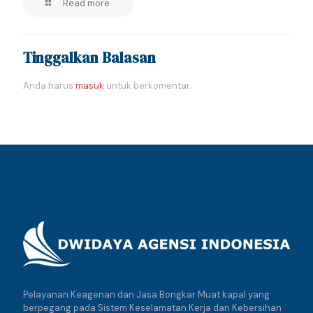
Read more
Tinggalkan Balasan
Anda harus
masuk
untuk berkomentar.
Pelayanan Keagenan dan Jasa Bongkar Muat kapal yang
berpegang pada Sistem Keselamatan Kerja dan Kebersihan