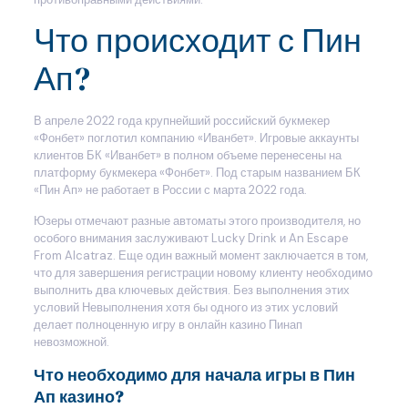
Что происходит с Пин
Ап?
В апреле 2022 года крупнейший российский букмекер
«Фонбет» поглотил компанию «Иванбет». Игровые аккаунты
клиентов БК «Иванбет» в полном объеме перенесены на
платформу букмекера «Фонбет». Под старым названием БК
«Пин Ап» не работает в России с марта 2022 года.
Юзеры отмечают разные автоматы этого производителя, но
особого внимания заслуживают Lucky Drink и An Escape
From Alcatraz. Еще один важный момент заключается в том,
что для завершения регистрации новому клиенту необходимо
выполнить два ключевых действия. Без выполнения этих
условий Невыполнения хотя бы одного из этих условий
делает полноценную игру в онлайн казино Пинап
невозможной.
Что необходимо для начала игры в Пин
Ап казино?