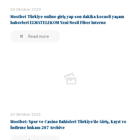
24 Oktober 2023
Mostbet Türkiye online giriş yap son dakika kocaeli yaşam
haberleri ELMATELEKOM Yeni Nesil Fiber Interne
Read more
23 Oktober 2023
Mostbet: Spor ve Casino Bahisleri Türkiye’de Giriş, Kayıt ve
İndirme İmkanı 207 Archive