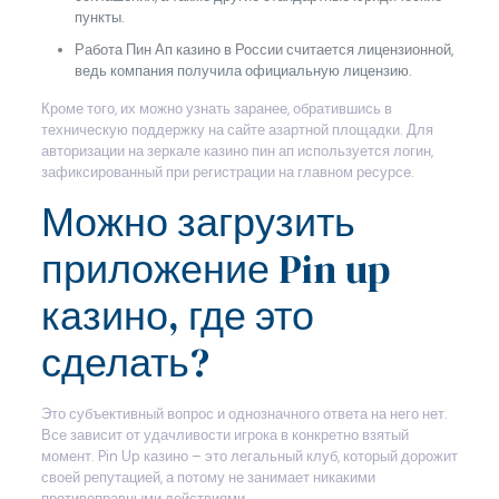
пункты.
Работа Пин Ап казино в России считается лицензионной,
ведь компания получила официальную лицензию.
Кроме того, их можно узнать заранее, обратившись в
техническую поддержку на сайте азартной площадки. Для
авторизации на зеркале казино пин ап используется логин,
зафиксированный при регистрации на главном ресурсе.
Можно загрузить
приложение Pin up
казино, где это
сделать?
Это субъективный вопрос и однозначного ответа на него нет.
Все зависит от удачливости игрока в конкретно взятый
момент. Pin Up казино – это легальный клуб, который дорожит
своей репутацией, а потому не занимает никакими
противоправными действиями.