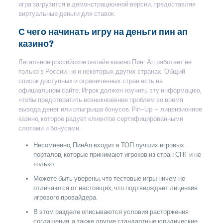
игра загрузится в демонстрационной версии, предоставляя
виртуальные деньги для ставок.
С чего начинать игру на деньги пин ап
казино?
Легальное российское онлайн казино Пин-Ап работает не
только в России, но и некоторых других странах. Общий
список доступных и ограниченных стран есть на
официальном сайте. Игрок должен изучить эту информацию,
чтобы предотвратить возникновение проблем во время
вывода денег или отыгрыша бонусов. Pin-Up – лицензионное
казино, которое радует клиентов сертифицированными
слотами и бонусами.
Несомненно, ПинАп входит в ТОП лучших игровых
порталов, которые принимают игроков из стран СНГ и не
только.
Можете быть уверены, что тестовые игры ничем не
отличаются от настоящих, что подтверждает лицензия
игрового провайдера.
В этом разделе описываются условия расторжения
соглашения, а также другие стандартные юридические