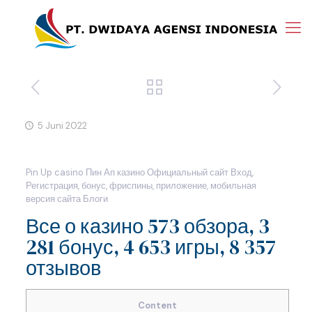
5 Juni 2022
Pin Up casino Пин Ап казино Официальный сайт Вход,
Регистрация, бонус, фриспины, приложение, мобильная
версия сайта Блоги
Все о казино 573 обзора, 3
281 бонус, 4 653 игры, 8 357
отзывов
Content