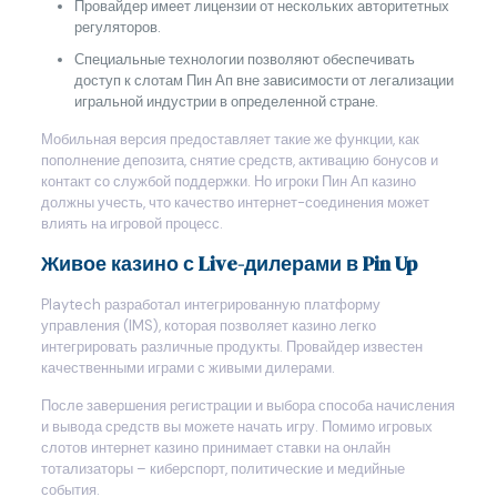
Провайдер имеет лицензии от нескольких авторитетных
регуляторов.
Специальные технологии позволяют обеспечивать
доступ к слотам Пин Ап вне зависимости от легализации
игральной индустрии в определенной стране.
Мобильная версия предоставляет такие же функции, как
пополнение депозита, снятие средств, активацию бонусов и
контакт со службой поддержки. Но игроки Пин Ап казино
должны учесть, что качество интернет-соединения может
влиять на игровой процесс.
Живое казино с Live-дилерами в Pin Up
Playtech разработал интегрированную платформу
управления (IMS), которая позволяет казино легко
интегрировать различные продукты. Провайдер известен
качественными играми с живыми дилерами.
После завершения регистрации и выбора способа начисления
и вывода средств вы можете начать игру. Помимо игровых
слотов интернет казино принимает ставки на онлайн
тотализаторы – киберспорт, политические и медийные
события.