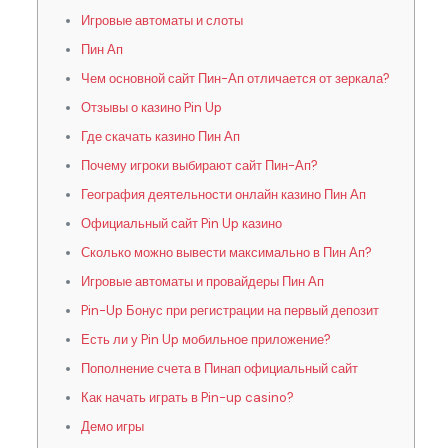
Игровые автоматы и слоты
Пин Ап
Чем основной сайт Пин-Ап отличается от зеркала?
Отзывы о казино Pin Up
Где скачать казино Пин Ап
Почему игроки выбирают сайт Пин-Ап?
География деятельности онлайн казино Пин Ап
Официальный сайт Pin Up казино
Сколько можно вывести максимально в Пин Ап?
Игровые автоматы и провайдеры Пин Ап
Pin-Up Бонус при регистрации на первый депозит
Есть ли у Pin Up мобильное приложение?
Пополнение счета в Пинап официальный сайт
Как начать играть в Pin-up casino?
Демо игры