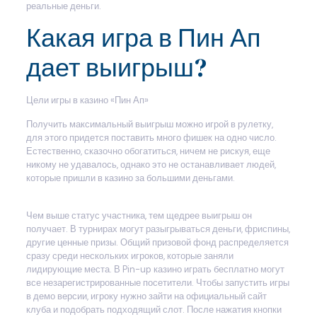
реальные деньги.
Какая игра в Пин Ап
дает выигрыш?
Цели игры в казино «Пин Ап»
Получить максимальный выигрыш можно игрой в рулетку,
для этого придется поставить много фишек на одно число.
Естественно, сказочно обогатиться, ничем не рискуя, еще
никому не удавалось, однако это не останавливает людей,
которые пришли в казино за большими деньгами.
Чем выше статус участника, тем щедрее выигрыш он
получает. В турнирах могут разыгрываться деньги, фриспины,
другие ценные призы. Общий призовой фонд распределяется
сразу среди нескольких игроков, которые заняли
лидирующие места. В Pin-up казино играть бесплатно могут
все незарегистрированные посетители. Чтобы запустить игры
в демо версии, игроку нужно зайти на официальный сайт
клуба и подобрать подходящий слот. После нажатия кнопки