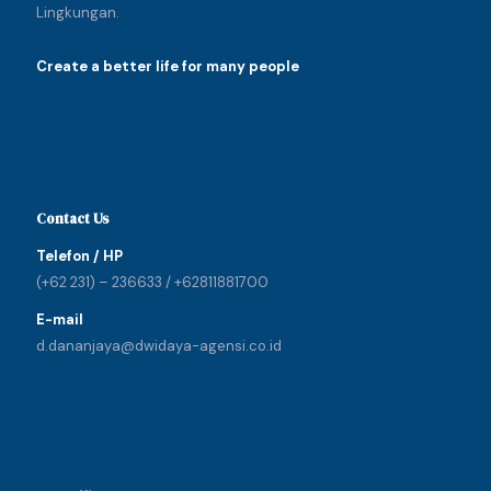
Lingkungan.
Create a better life for many people
Contact Us
Telefon / HP
(+62 231) – 236633 / +62811881700
E-mail
d.dananjaya@dwidaya-agensi.co.id