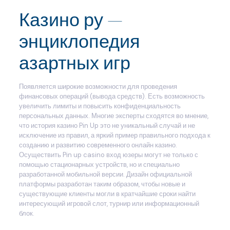
Казино ру —
энциклопедия
азартных игр
Появляется широкие возможности для проведения
финансовых операций (вывода средств). Есть возможность
увеличить лимиты и повысить конфиденциальность
персональных данных. Многие эксперты сходятся во мнение,
что история казино Pin Up это не уникальный случай и не
исключение из правил, а яркий пример правильного подхода к
созданию и развитию современного онлайн казино.
Осуществить Pin up casino вход юзеры могут не только с
помощью стационарных устройств, но и специально
разработанной мобильной версии. Дизайн официальной
платформы разработан таким образом, чтобы новые и
существующие клиенты могли в кратчайшие сроки найти
интересующий игровой слот, турнир или информационный
блок.